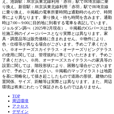
え。池袋駅：JR京浜東北線利用「赤羽」駅でJR埼京線に乗
り換え。新宿駅：JR京浜東北線利用「赤羽」駅でJR埼京線
に乗り換え。※掲載の電車所要時間は通勤時のもので、時間
帯により異なります。乗り換え・待ち時間を含みます。通勤
時は7:00～9:00に目的地に到着する電車を表記しています。
ジョルダン調べ（2025年2月現在）。※掲載のCGパースは当
社施工例のイメージパースとなり実際とは異なります。家
具・調度品等は販売価格に含まれません。※物件により、
色・仕様等が異なる場合がございます。予めご了承くださ
い。※オーナーズスカイテラス・オーナーズリビングテラス
の使用に関しては、管理規約に準じていただきます。予めご
了承ください。※尚、オーナーズスカイテラスへの家具等の
設置に関しては、階段形状により、困難な場合がございます
ので、予めご了承ください。※掲載のマップイラストは地図
を基に簡略化して描き起こしたもので道路の形状、建物の位
置関係、サイズ、距離等は実際とは異なります。また、周辺
環境は将来にわたって保証されるものではありません。
TOP
周辺環境
アクセス
デザイン