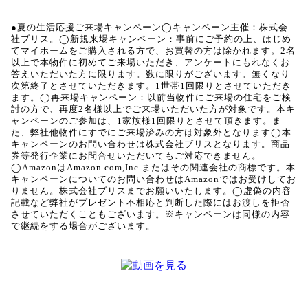
●夏の生活応援ご来場キャンペーン◯キャンペーン主催：株式会
社ブリス。◯新規来場キャンペーン：事前にご予約の上、はじめ
てマイホームをご購入される方で、お買替の方は除かれます。2名
以上で本物件に初めてご来場いただき、アンケートにもれなくお
答えいただいた方に限ります。数に限りがございます。無くなり
次第終了とさせていただきます。1世帯1回限りとさせていただき
ます。◯再来場キャンペーン：以前当物件にご来場の住宅をご検
討の方で、再度2名様以上でご来場いただいた方が対象です。本キ
ャンペーンのご参加は、1家族様1回限りとさせて頂きます。ま
た、弊社他物件にすでにご来場済みの方は対象外となります◯本
キャンペーンのお問い合わせは株式会社ブリスとなります。商品
券等発行企業にお問合せいただいてもご対応できません。
◯AmazonはAmazon.com,Inc.またはその関連会社の商標です。本
キャンペーンについてのお問い合わせはAmazonではお受けしてお
りません。株式会社ブリスまでお願いいたします。◯虚偽の内容
記載など弊社がプレゼント不相応と判断した際にはお渡しを拒否
させていただくこともございます。※キャンペーンは同様の内容
で継続をする場合がございます。