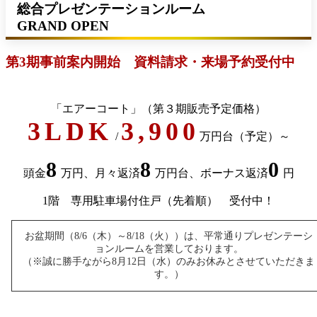
総合プレゼンテーションルーム
GRAND OPEN
第3期事前案内開始 資料請求・来場予約受付中
「エアーコート」（第３期販売予定価格）
3LDK
3,900
/
万円台（予定）～
8
8
0
頭金
万円、月々返済
万円台、ボーナス返済
円
1階 専用駐車場付住戸（先着順） 受付中！
お盆期間（8/6（木）～8/18（火））は、平常通りプレゼンテーシ
ョンルームを営業しております。
（※誠に勝手ながら8月12日（水）のみお休みとさせていただきま
す。）