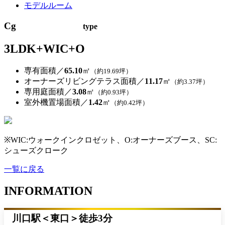
モデルルーム
Cg
（専用駐車場付）
type
3LDK+WIC+O
専有面積／
65.10
㎡
（約19.69坪）
オーナーズリビングテラス面積／
11.17
㎡
（約3.37坪）
専用庭面積／
3.08
㎡
（約0.93坪）
室外機置場面積／
1.42
㎡
（約0.42坪）
※WIC:ウォークインクロゼット、O:オーナーズブース、SC:
シューズクローク
一覧に戻る
INFORMATION
川口駅＜東口＞徒歩3分